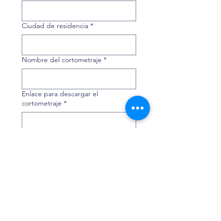
Ciudad de residencia
*
Nombre del cortometraje
*
Enlace para descargar el
cortometraje
*
Comparte el enlace de Vimeo, 
Drive, WeTransfer o Youtube (no 
listado) donde podamos acceder al 
cortometraje. En caso de requerir 
contraseña, por favor compártelo 
en el siguiente campo.
Contraseña para visualizar el video