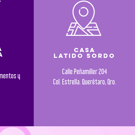
a
casa
a
Latido Sordo
Calle Peñamiller 204
imentos y
Col. Estrella. Querétaro, Qro.