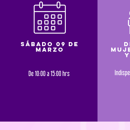
Sábado 09 de
D
marzo
muj
y
Indispe
De 10:00 a 15:00 hrs