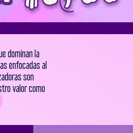
ue dominan la
ias enfocadas al
zadoras son
stro valor como