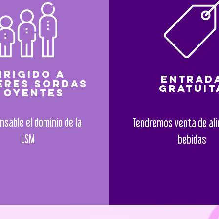
irigido a
Entrad
eres sordas
gratuit
 oyentes
nsable el dominio de la
Tendremos venta de al
LSM
bebidas